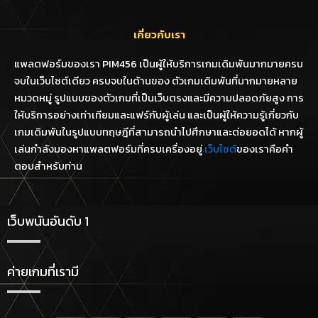
เกี่ยวกับเรา
แพลตฟอร์มของเรา PIM456 เป็นผู้ให้บริการเกมเดิมพันมากมายครบ
จบในเว็บไซต์เดียว ครบจบในด้านของ ตัวเกมเดิมพันที่มากมายหลาย
หมวดหมู่ รูปแบบของตัวเกมที่เป็นเว็บตรงและมีความปลอดภัยสูง การ
ให้บริการอย่างเท่าเทียมและแฟร์กับผู้เล่น และเป็นผู้ให้ความรู้เกี่ยวกับ
เกมเดิมพันในรูปแบบทฤษฎีที่สามารถนำไปศึกษาและต่อยอดได้ หากผู้
เล่นกำลังมองหาแพลตฟอร์มที่ครบเครื่องอยู่
เว็บไซต์
ของเราคือคำ
ตอบสำหรับท่าน
เว็บพนันอันดับ 1
ค่ายเกมที่เรามี