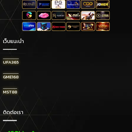
เว็บแนะนำ
UFA365
GME168
MST88
ติดต่อเรา