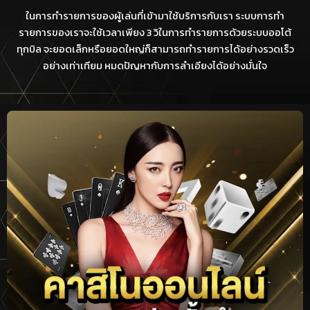
ในการทำรายการของผู้เล่นที่เข้ามาใช้บริการกับเรา ระบบการทำ
รายการของเราจะใช้เวลาเพียง 3 วิในการทำรายการด้วยระบบออโต้
ทุกบิล จะยอดเล็กหรือยอดใหญ่ก็สามารถทำรายการได้อย่างรวดเร็ว
อย่างเท่าเทียม หมดปัญหากับการลำเอียงได้อย่างมั่นใจ