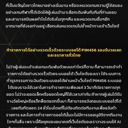
ที่เป็นขวัญใจชาวไทยมาอย่างเนิ่นนาน หรือจะหมวดเกมความรู้ใช้สมอง
อย่างเกมกีฬาที่ได้เปิดให้ผู้เล่นเข้ามาเลือกเดิมพันกับทีมที่ท่านชอบ
และสามารถปันผลกำไรได้จริงในทุกๆคืน และหมวดเกมอื่นๆอีก
มากมายที่ยังรอท่านอยู่ เลือกเล่นหมวดเกมไม่ซ้ำหน้าทางเข้าเว็บไซต์
ทำรายการได้อย่างรวดเร็วด้วยระบบออโต้ PIM456 รองรับวอเลท
และธนาคารทั่วไทย
ไม่ว่าผู้เล่นจะเข้าเล่นเกมเดิมพันด้วยงบเท่าไหร่ก็ตาม ก็สามารถเข้าทำ
รายการได้อย่างรวดเร็วด้วยระบบออโต้ เว็บไซต์ของเรา ใช้ระบบการ
ทำธุรกรรมการเงินด้วยระบบออโต้ผ่านหน้าเว็บไซต์ PIM456 ระบบออ
โต้ของราจะใช้เวลาในการทำรายการเพียงแค่ 3 วินาทีต่อรายการทุก
ยอด ไม่ว่าจะยอดเล็กหรือยอดใหญ่ก็ใช้เวลาเท่ากัน ถ้าหากผู้เล่นได้รับ
รางวัลใหญ่หรือแจ็กพ็อตแตกขึ้นมา ก็สามารถแจ้งถอนระบบออโต้ได้
เลยทันทีตลอด 24 ชั่วโมงโดยที่ไม่ต้องติดต่อทีมงานเพื่อแจ้งทำ
รายการ และในการทำรายการออโต้นั้นจะไม่มีการรออนุมัติจากทีมงาน
ใดๆทั้งสิ้น เพราะนี้คือยุคของอนาคตที่เว็บไซต์ของเราวางระบบให้ AI