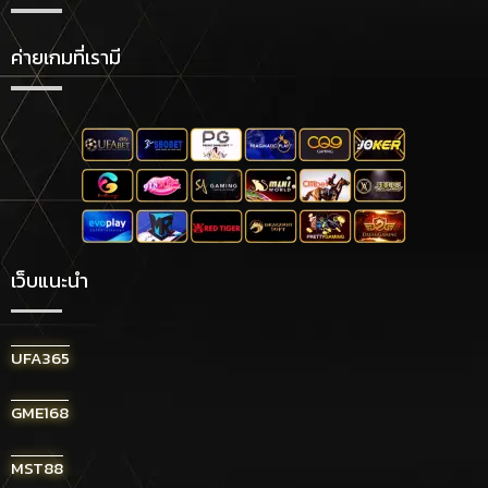
ค่ายเกมที่เรามี
เว็บแนะนำ
UFA365
GME168
MST88