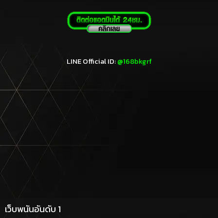
LINE Official ID:
@168bkgrf
เว็บพนันอันดับ 1