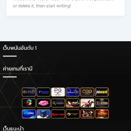
or delete it, then start writing!
เว็บพนันอันดับ 1
ค่ายเกมที่เรามี
เว็บแนะนำ